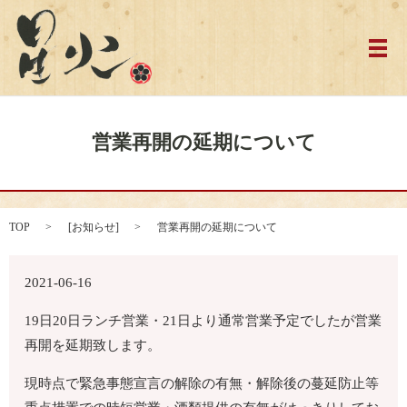
メ
営業再開の延期について
TOP
[
お知らせ
]
営業再開の延期について
2021-06-16
19日20日ランチ営業・21日より通常営業予定でしたが営業
再開を延期致します。
現時点で緊急事態宣言の解除の有無・解除後の蔓延防止等