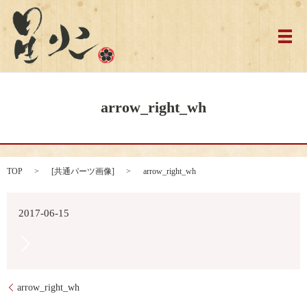
メ
arrow_right_wh
TOP
[
共通パーツ画像
]
arrow_right_wh
2017-06-15
arrow_right_wh