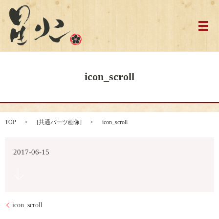
メ
icon_scroll
TOP
[
共通パーツ画像
]
icon_scroll
2017-06-15
icon_scroll